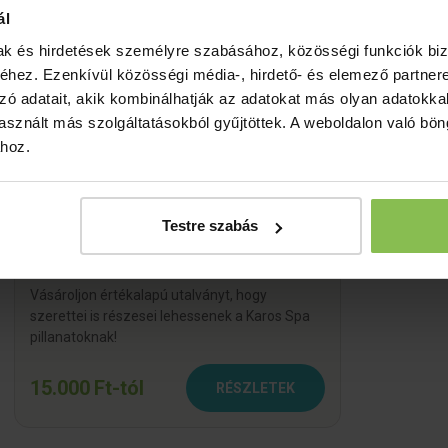
ál
mak és hirdetések személyre szabásához, közösségi funkciók biz
hez. Ezenkívül közösségi média-, hirdető- és elemező partner
zó adatait, akik kombinálhatják az adatokat más olyan adatokka
sznált más szolgáltatásokból gyűjtöttek. A weboldalon való bö
ához.
Testre szabás
Értékre szóló ajándékutalvány
Az utalvány értékét Ön határozza meg!
Vásároljon értékalapú utalványt, hogy
szerettei is részesei lehessenek a Karos Spa
pillanatoknak!
15.000 Ft-tól
RÉSZLETEK