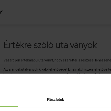
Y
Értékre szóló utalványok
Vásároljon értékalapú utalványt, hogy szerettei is részesei lehessene
Az ajándékutalványok kiváló lehetőséget kínálnak, hiszen lehetővé 
ki azt, amit igazán szeretne, vagy amire éppen tényleg szüksége va
felhasználhatóak, így az ajándékozott a saját maga által választott
élményt.
Részletek