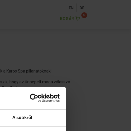
EN
DE
KOSÁR
k a Karos Spa pillanatoknak!
teszik, hogy az ünnepelt maga válassza
n. Emellett rugalmasan
 időpontban élvezheti a nagyszerű
A sütikről