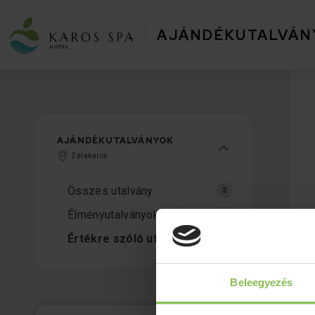
AJÁNDÉKUTALVÁN
AJÁNDÉKUTALVÁNYOK
Zalakaros
Összes utalvány
Élményutalványok
Értékre szóló utalványok
Beleegyezés