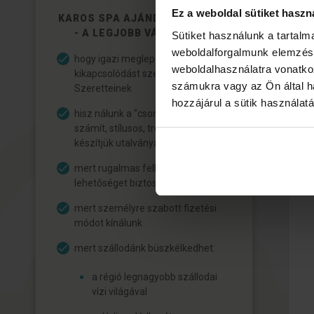
Ez a weboldal sütiket haszn
KAROS SPA AJÁNDÉKUTALVÁNY
- A LEGJOBB VÁLASZTÁS,
Sütiket használunk a tartal
weboldalforgalmunk elemzésé
hogy igazi meglepetést, pihentető
weboldalhasználatra vonatko
kikapcsolódást szerezzen
számukra vagy az Ön által ha
Szeretteinek
hozzájárul a sütik használat
hisz nálunk a "csomagolás" is
számít, stílusos, trendi kivitelben
készítjük utalványainkat
mert rugalmas felhasználási
lehetőséget biztosítunk
mert személyre szabott fizetési
módot kínálunk
mert szállodánk büszkélkedhet:
a régió legnagyobb szállodai
vízi világával