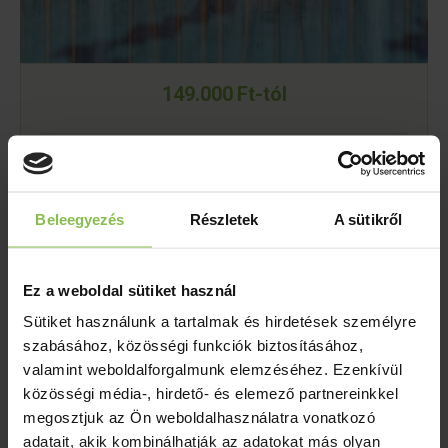
149.000 Ft-tól
MEGRENDELEM
Beleegyezés
Részletek
A sütikről
A következő lépésben tudja személyre szabni az utalványt.
Ez a weboldal sütiket használ
Sütiket használunk a tartalmak és hirdetések személyre
Hosszú érvényesség
szabásához, közösségi funkciók biztosításához,
Rugalmas felhasználhatóság
valamint weboldalforgalmunk elemzéséhez. Ezenkívül
közösségi média-, hirdető- és elemező partnereinkkel
megosztjuk az Ön weboldalhasználatra vonatkozó
Az utalvány tartalma
adatait, akik kombinálhatják az adatokat más olyan